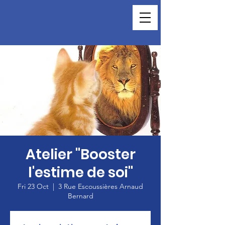
Atelier "Booster
l'estime de soi"
Fri 23 Oct
  |  
3 Rue Escoussières Arnaud
Bernard