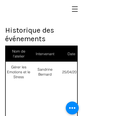
Historique des
événements
Nom de
Intervenant
Date
l'atelier
Gérer les
Sandrine
Emotions et le
25/04/2019
Bernard
Stress